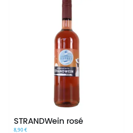
STRANDWein rosé
8,90
€