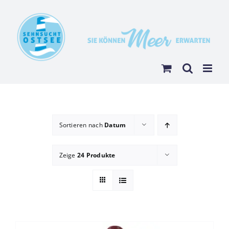
Zum
Inhalt
springen
Sortieren nach
Datum
Zeige
24 Produkte