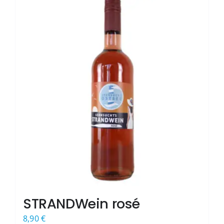
STRANDWein rosé
8,90
€