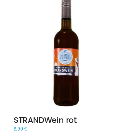
STRANDWein rot
8,90
€