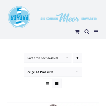
Zum
Inhalt
springen
Sortieren nach
Datum
Zeige
12 Produkte