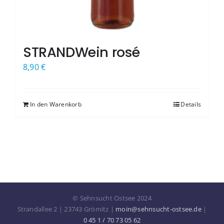
STRANDWein rosé
8,90
€
In den Warenkorb
Details
© Sehnsucht Ostsee 2024
Strandallee 2 | 23743 Grömitz |
moin@sehnsucht-ostsee.de
|
0 45 1 / 70 73 05 62