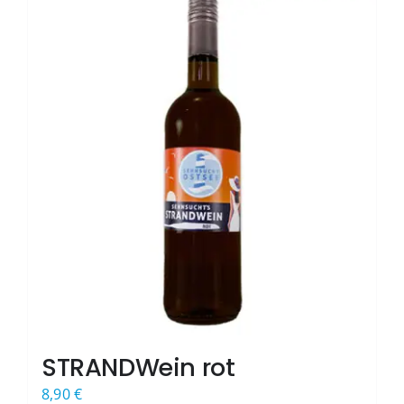
STRANDWein rot
8,90
€