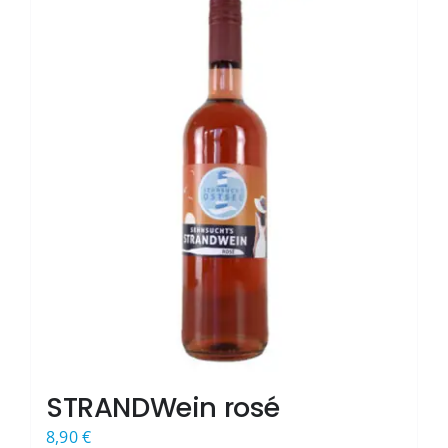
STRANDWein rosé
8,90
€