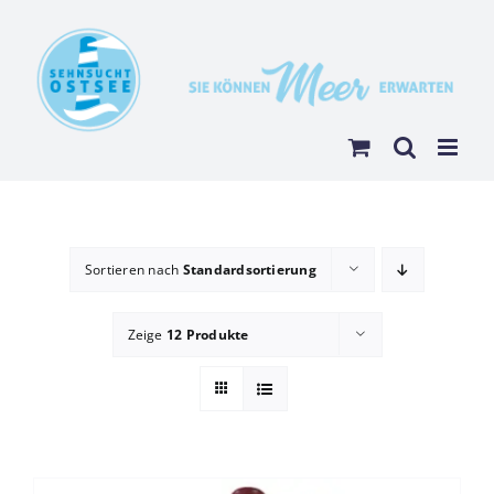
Zum
Inhalt
springen
Sortieren nach
Standardsortierung
Zeige
12 Produkte