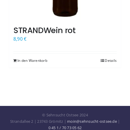
STRANDWein rot
8,90
€
In den Warenkorb
Details
© Sehnsucht Ostsee 2024
Strandallee 2 | 23743 Grömitz |
moin@sehnsucht-ostsee.de
|
0 45 1 / 70 73 05 62