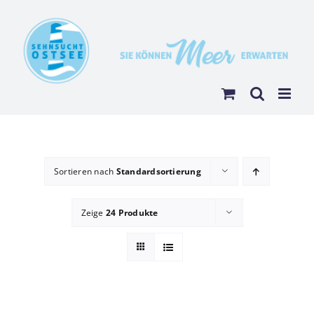
Zum
Inhalt
springen
Sortieren nach
Standardsortierung
Zeige
24 Produkte