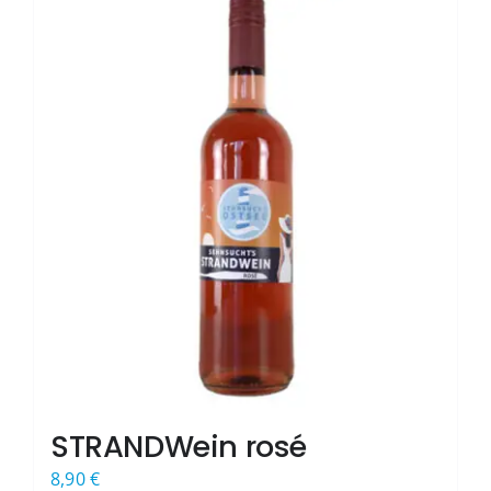
STRANDWein rosé
8,90
€