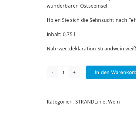
wunderbaren Ostseeinsel.
Holen Sie sich die Sehnsucht nach F
Inhalt: 0,75 l
Nährwertdeklaration Strandwein wei
In den Warenkor
STRANDWein
Alternative:
weiss
"FEHMARNLIEBE"
Menge
Kategorien:
STRANDLinie
,
Wein