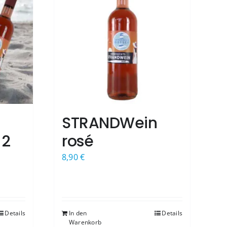
STRANDWein
 2
rosé
8,90
€
Details
In den
Details
Warenkorb