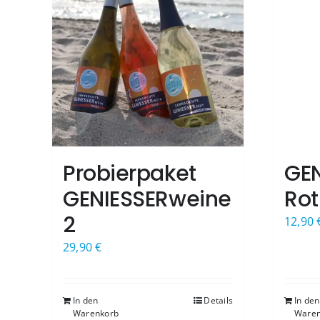
Probierpaket
GE
GENIESSERweine
Rot
2
12,90
29,90
€
In den
Details
In den
Warenkorb
Waren