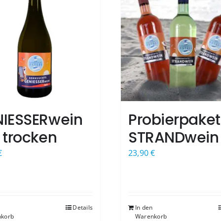
NIESSERwein
Probierpaket
 trocken
STRANDwein
€
23,90
€
Details
In den
korb
Warenkorb