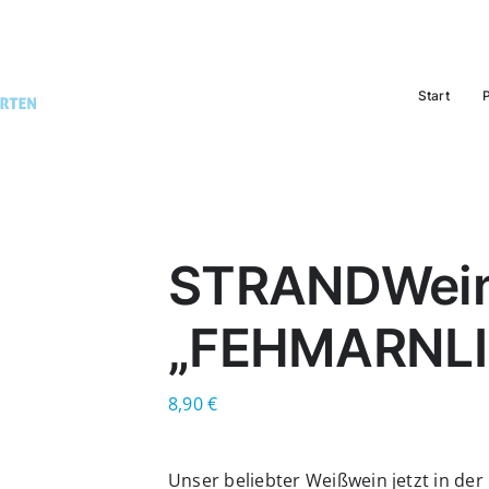
Start
STRANDWein
„FEHMARNLI
8,90
€
Unser beliebter Weißwein jetzt in der