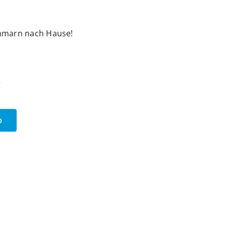
ehmarn nach Hause!
ß
b